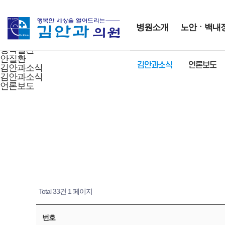
HOME
커뮤니티
병원소개
병원소개
노안ㆍ백내
노안ㆍ백내장
시력교정수술
망막질환
안질환
김안과소식
언론보도
김안과소식
김안과소식
언론보도
Total 33건
1 페이지
번호