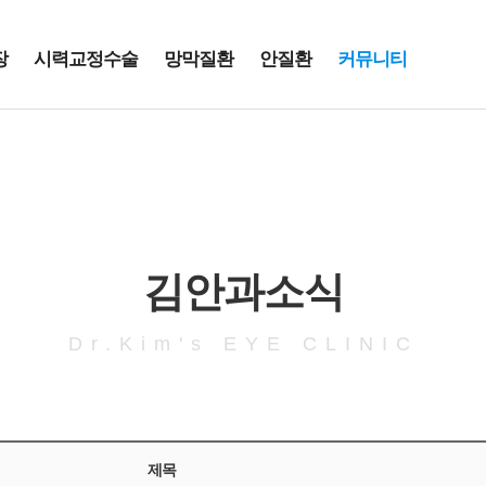
장
시력교정수술
망막질환
안질환
커뮤니티
김안과소식
Dr.Kim's EYE CLINIC
제목