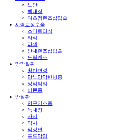
노안
백내장
다초점렌즈삽입술
시력교정수술
스마트라식
라식
라섹
안내렌즈삽입술
드림렌즈
망막질환
황반변성
당뇨망막변병증
망막박리
비문증
안질환
안구건조증
녹내장
사시
약시
익상편
포도막염