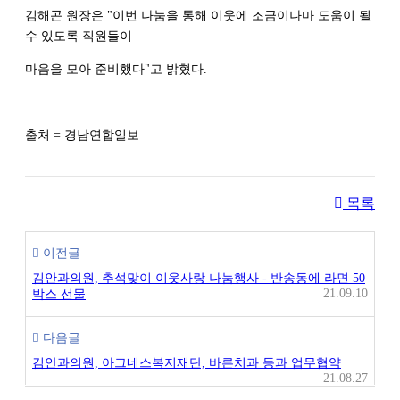
김해곤 원장은 "이번 나눔을 통해 이웃에 조금이나마 도움이 될
수 있도록 직원들이
마음을 모아 준비했다"고 밝혔다.
출처 = 경남연합일보
목록
이전글
김안과의원, 추석맞이 이웃사랑 나눔행사 - 반송동에 라면 50
21.09.10
박스 선물
다음글
김안과의원, 아그네스복지재단, 바른치과 등과 업무협약
21.08.27