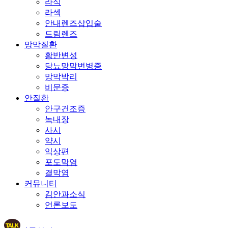
라식
라섹
안내렌즈삽입술
드림렌즈
망막질환
황반변성
당뇨망막변병증
망막박리
비문증
안질환
안구건조증
녹내장
사시
약시
익상편
포도막염
결막염
커뮤니티
김안과소식
언론보도