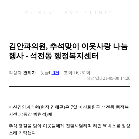
Dr.Kim's EYE CLINIC
김안과의원, 추석맞이 이웃사랑 나눔
행사 - 석전동 행정복지센터
작성자
관리자
댓글
0건
조회
6,761회
작성일
21-09-08 14:28
마산김안과의원(원장 김해곤)은 7일 마산회원구 석전동 행정복
지센터(동장 박현석)에
추석 명절을 맞아 이웃들에게 전달해달라며 라면 50박스를 정성
스레 기탁했다.