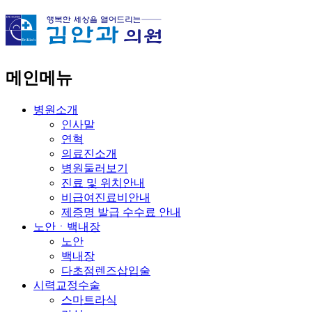
메인메뉴
병원소개
인사말
연혁
의료진소개
병원둘러보기
진료 및 위치안내
비급여진료비안내
제증명 발급 수수료 안내
노안ㆍ백내장
노안
백내장
다초점렌즈삽입술
시력교정수술
스마트라식