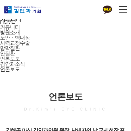
커뮤니티
HOME
커뮤니티
병원소개
노안ㆍ백내장
시력교정수술
망막질환
안질환
언론보도
김안과소식
언론보도
언론보도
Dr.Kim's EYE CLINIC
김해곤 마산 김안과의원 원장, 납세자의 날 국세청장 표