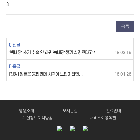
3
목록
이전글
“백내장, 초기 수술 안 하면 녹내장 생겨 실명된다고?”
18.03.19
다음글
[건강] 얼굴은 동안인데 시력이 노안이라면…
16.01.26
병원소개
오시는길
진료안내
개인정보처리방침
서비스이용약관