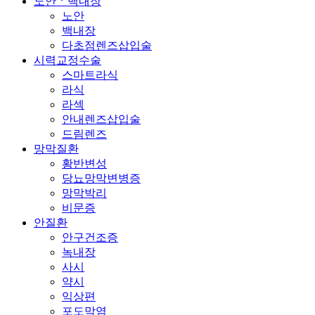
노안ㆍ백내장
노안
백내장
다초점렌즈삽입술
시력교정수술
스마트라식
라식
라섹
안내렌즈삽입술
드림렌즈
망막질환
황반변성
당뇨망막변병증
망막박리
비문증
안질환
안구건조증
녹내장
사시
약시
익상편
포도막염