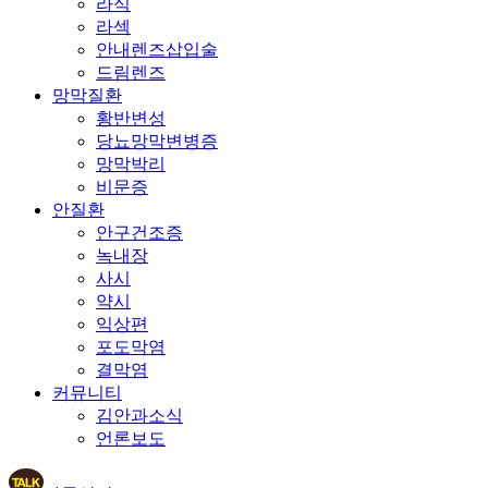
라식
라섹
안내렌즈삽입술
드림렌즈
망막질환
황반변성
당뇨망막변병증
망막박리
비문증
안질환
안구건조증
녹내장
사시
약시
익상편
포도막염
결막염
커뮤니티
김안과소식
언론보도