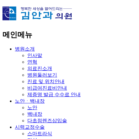
메인메뉴
병원소개
인사말
연혁
의료진소개
병원둘러보기
진료 및 위치안내
비급여진료비안내
제증명 발급 수수료 안내
노안ㆍ백내장
노안
백내장
다초점렌즈삽입술
시력교정수술
스마트라식