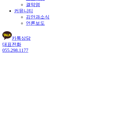
결막염
커뮤니티
김안과소식
언론보도
카톡상담
대표전화
055.298.1177